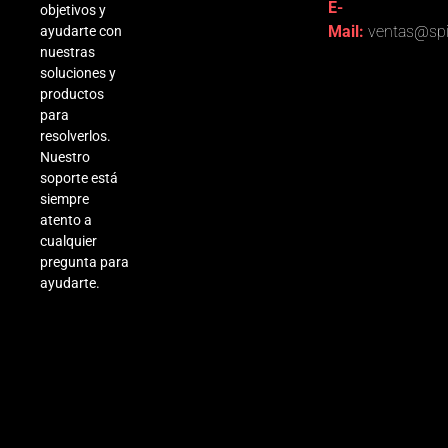
E-
objetivos y
Mail:
ventas@spi
ayudarte con
nuestras
soluciones y
productos
para
resolverlos.
Nuestro
soporte está
siempre
atento a
cualquier
pregunta para
ayudarte.