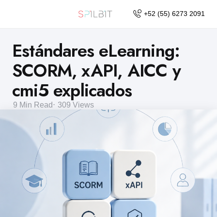
+52 (55) 6273 2091
Estándares eLearning:
SCORM, xAPI, AICC y
cmi5 explicados
9 Min
Read
309
Views