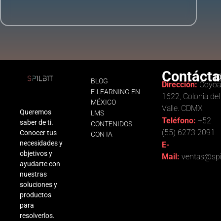
p
r
e
s
a
Contácta
BLOG
Dirección:
Coyoa
E-LEARNING EN
1622, Colonia del
MÉXICO
Valle. CDMX
Queremos
LMS
Teléfono:
+52
saber de ti.
CONTENIDOS
(55) 6273 2091
Conocer tus
CON IA
necesidades y
E-
objetivos y
Mail:
ventas@spi
ayudarte con
nuestras
soluciones y
productos
para
resolverlos.