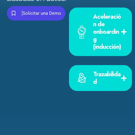
Solicitar una Demo
Aceleració
n de
onboardin
g
(inducción)
Trazabilida
d