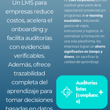
Un
LMS corporativo
permite
Un LMS para
sustituir gran parte de la
empresas reduce
capacitación presencial por
programas de
e-learning
costos, acelera el
escalables
, reduciendo
gastos de viajes,
onboarding y
instructores y logística. Al
centralizar la formación en
facilita auditorías
una sola plataforma, las
con evidencias
empresas logran un
ahorro
significativo en tiempo y
verificables.
dinero
, sin sacrificar la
calidad del aprendizaje.
Además, ofrece
trazabilidad
completa del
Auditorías
listas
aprendizaje para
(complianc
tomar decisiones
e)
basadas en datos.