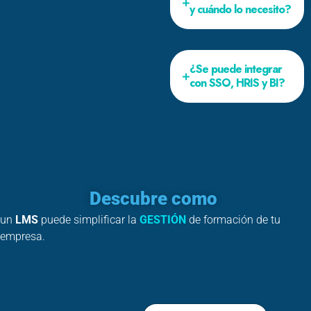
y cuándo lo necesito?
¿Se puede integrar
con SSO, HRIS y BI?
Descubre como
un
LMS
puede simplificar la
GESTIÓN
de formación de tu
empresa.
N