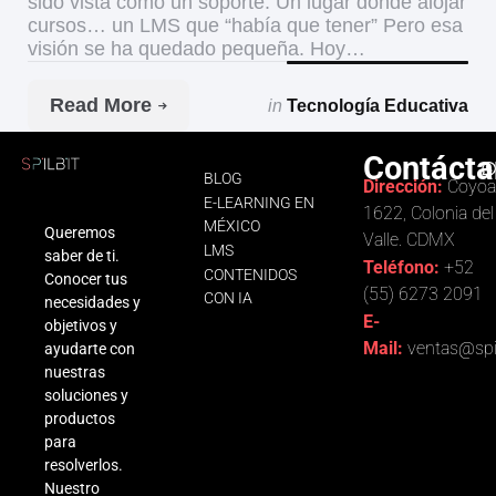
sido vista como un soporte. Un lugar donde alojar
cursos… un LMS que “había que tener” Pero esa
visión se ha quedado pequeña. Hoy…
Read More
in
Tecnología Educativa
Contácta
BLOG
Dirección:
Coyoa
E-LEARNING EN
1622, Colonia del
MÉXICO
Queremos
Valle. CDMX
LMS
saber de ti.
Teléfono:
+52
CONTENIDOS
Conocer tus
(55) 6273 2091
CON IA
necesidades y
E-
objetivos y
Mail:
ventas@spi
ayudarte con
nuestras
soluciones y
productos
para
resolverlos.
Nuestro