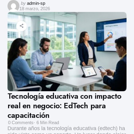
by
admin-sp
18 marzo, 2026
Tecnología educativa con impacto
real en negocio: EdTech para
capacitación
0
Comments
6 Min
Read
Durante años la tecnología educativa (edtech) ha