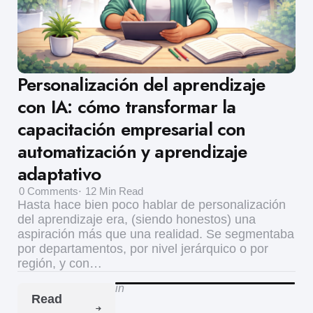
Personalización del aprendizaje
con IA: cómo transformar la
capacitación empresarial con
automatización y aprendizaje
adaptativo
0
Comments
12 Min
Read
Hasta hace bien poco hablar de personalización
del aprendizaje era, (siendo honestos) una
aspiración más que una realidad. Se segmentaba
por departamentos, por nivel jerárquico o por
región, y con…
in
Read