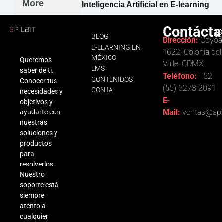
More
Inteligencia Artificial en E-learning
Contácta
BLOG
Dirección:
Coyoa
E-LEARNING EN
1622, Colonia del
MÉXICO
Queremos
Valle. CDMX
LMS
saber de ti.
Teléfono:
+52
CONTENIDOS
Conocer tus
(55) 6273 2091
CON IA
necesidades y
E-
objetivos y
Mail:
ventas@spi
ayudarte con
nuestras
soluciones y
productos
para
resolverlos.
Nuestro
soporte está
siempre
atento a
cualquier