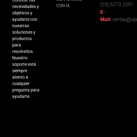
Conocer tus
(55) 6273 2091
CON IA
necesidades y
E-
objetivos y
Mail:
ventas@spi
ayudarte con
nuestras
soluciones y
productos
para
resolverlos.
Nuestro
soporte está
siempre
atento a
cualquier
pregunta para
ayudarte.