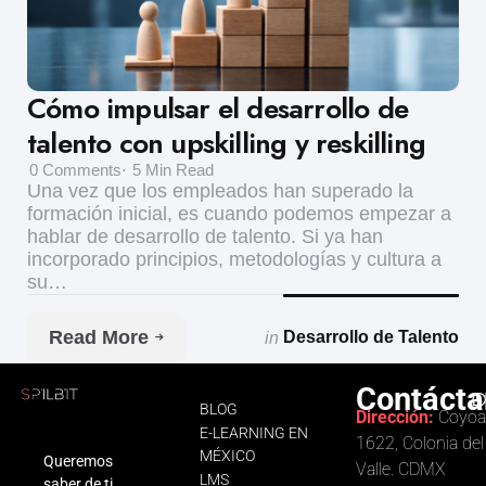
Cómo impulsar el desarrollo de
talento con upskilling y reskilling
0
Comments
5 Min
Read
Una vez que los empleados han superado la
formación inicial, es cuando podemos empezar a
hablar de desarrollo de talento. Si ya han
incorporado principios, metodologías y cultura a
su…
Read More
in
Desarrollo de Talento
Contácta
BLOG
Dirección:
Coyoa
E-LEARNING EN
1622, Colonia del
MÉXICO
Queremos
Valle. CDMX
LMS
saber de ti.