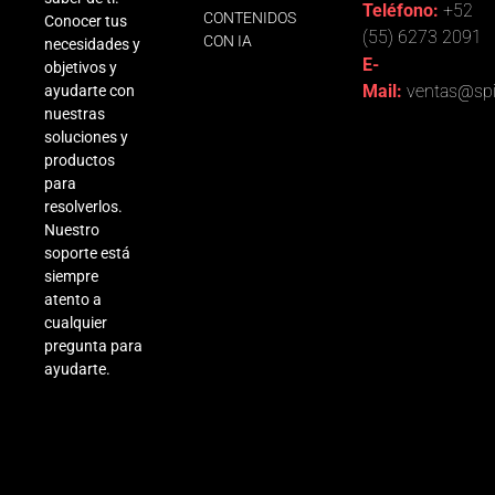
Teléfono:
+52
CONTENIDOS
Conocer tus
(55) 6273 2091
CON IA
necesidades y
E-
objetivos y
Mail:
ventas@spi
ayudarte con
nuestras
soluciones y
productos
para
resolverlos.
Nuestro
soporte está
siempre
atento a
cualquier
pregunta para
ayudarte.