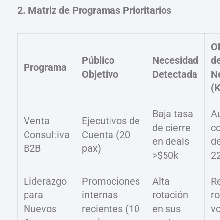
2. Matriz de Programas Prioritarios
Ob
Público
Necesidad
d
Programa
Objetivo
Detectada
N
(K
Baja tasa
A
Venta
Ejecutivos de
de cierre
c
Consultiva
Cuenta (20
en deals
d
B2B
pax)
>$50k
2
Liderazgo
Promociones
Alta
R
para
internas
rotación
ro
Nuevos
recientes (10
en sus
vo