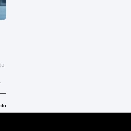
do
y
nto