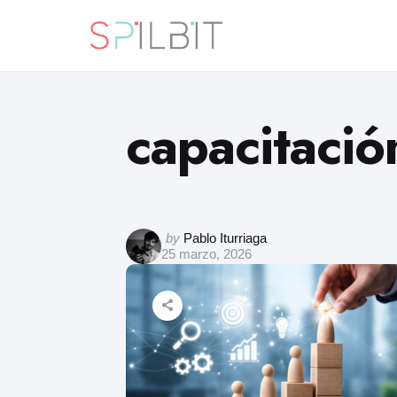
capacitació
by
Pablo Iturriaga
25 marzo, 2026