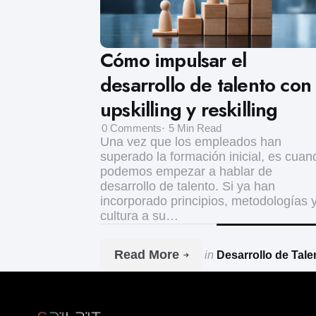
Cómo impulsar el
desarrollo de talento con
upskilling y reskilling
0
Comments
5 Min
Read
Una vez que los empleados han
superado la formación inicial, es cuan
podemos empezar a hablar de
desarrollo de talento. Si ya han
incorporado principios, metodologías 
cultura a su…
Read More
in
Desarrollo de Tale