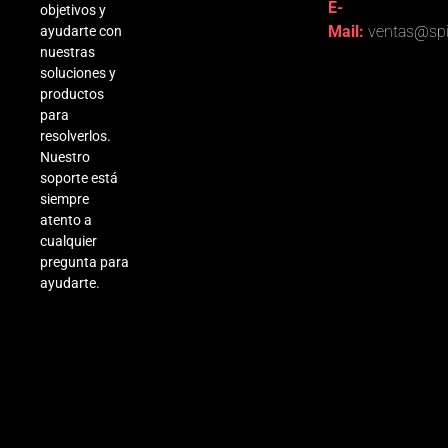
E-
objetivos y
Mail:
ventas@spi
ayudarte con
nuestras
soluciones y
productos
para
resolverlos.
Nuestro
soporte está
siempre
atento a
cualquier
pregunta para
ayudarte.